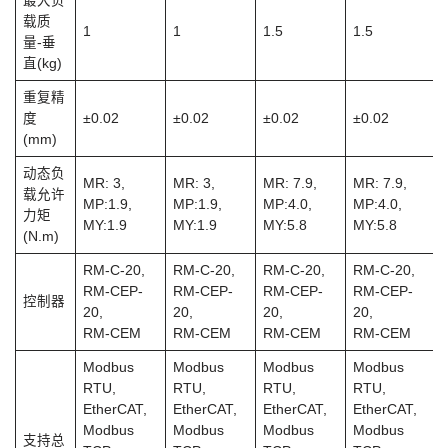
最大负
载质
1
1
1.5
1.5
量-垂
直(kg)
重复精
度
±0.02
±0.02
±0.02
±0.02
(mm)
动态负
MR: 3,
MR: 3,
MR: 7.9,
MR: 7.9,
载允许
MP:1.9,
MP:1.9,
MP:4.0,
MP:4.0,
力矩
MY:1.9
MY:1.9
MY:5.8
MY:5.8
(N.m)
RM-C-20,
RM-C-20,
RM-C-20,
RM-C-20,
RM-CEP-
RM-CEP-
RM-CEP-
RM-CEP-
控制器
20,
20,
20,
20,
RM-CEM
RM-CEM
RM-CEM
RM-CEM
Modbus
Modbus
Modbus
Modbus
RTU,
RTU,
RTU,
RTU,
EtherCAT,
EtherCAT,
EtherCAT,
EtherCAT,
Modbus
Modbus
Modbus
Modbus
支持总