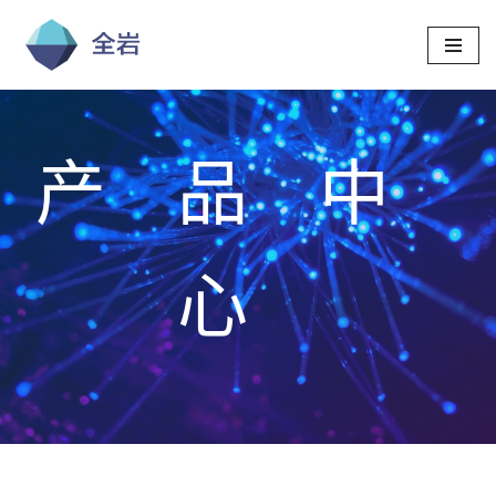
跳
至
正
文
产品中
心