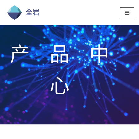
跳
至
正
文
产品中
心