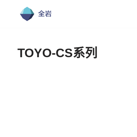
跳
至
正
文
TOYO-CS系列