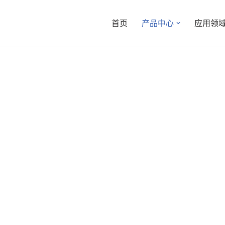
首页
产品中心
应用领