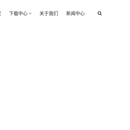
域
下载中心
关于我们
新闻中心