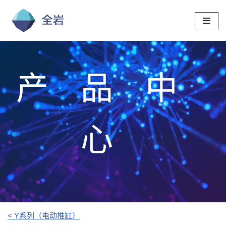
跳
至
正
文
产品中
心
< Y系列（电动推缸）