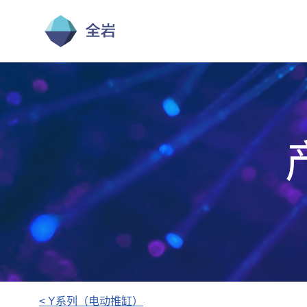
跳
至
正
文
< Y系列（电动推缸）