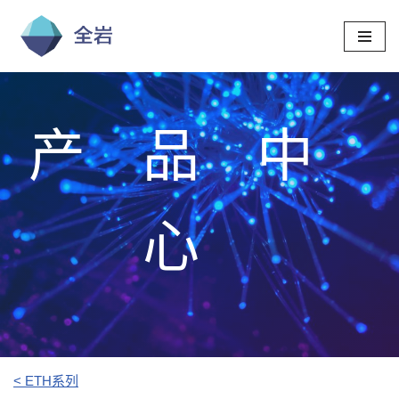
跳
至
正
文
产品中
心
< ETH系列