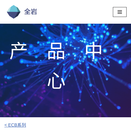
跳
至
正
文
产品中
心
< ECB系列