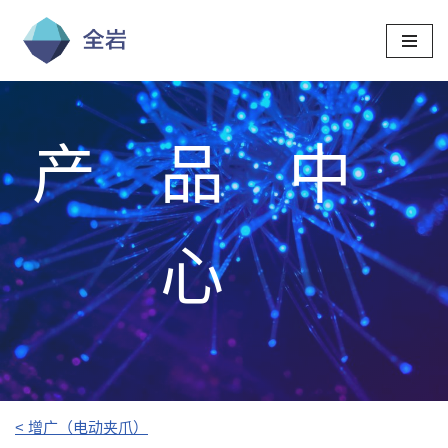
跳
至
正
文
产品中
心
< 增广（电动夹爪）