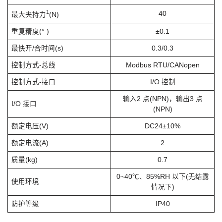
1
40
最大夹持力
(N)
重复精度(° )
±0.1
最快开/合时间(s)
0.3/0.3
控制方式-总线
Modbus RTU/CANopen
控制方式-接口
I/O 控制
输入2 点(NPN)，输出3 点
I/O 接口
(NPN)
额定电压(V)
DC24±10%
额定电流(A)
2
质量(kg)
0.7
0~40℃、85%RH 以下(无结露
使用环境
情况下)
防护等级
IP40