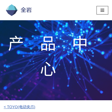
跳
至
正
文
产品中
心
< TOYO(电动夹爪)