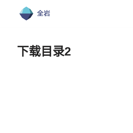
跳
至
正
文
下载目录2