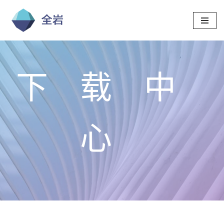
跳
至
正
文
下载中
心